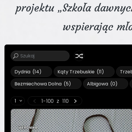
projektu „Szkoła dawnych
wspierając mł
Dydnia
(14)
Kąty Trzebuskie
(11)
Trze
Bezmiechowa Dolna
(5)
Albigowa
(0)
1-100
z
110