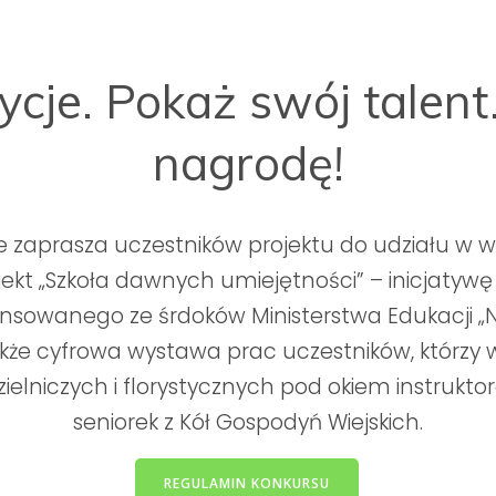
ycje. Pokaż swój talen
nagrodę!
 zaprasza uczestników projektu do udziału w 
t „Szkoła dawnych umiejętności” – inicjatyw
sowanego ze śrdoków Ministerstwa Edukacji „N
także cyfrowa wystawa prac uczestników, którzy w
ielniczych i florystycznych pod okiem instrukto
seniorek z Kół Gospodyń Wiejskich.
REGULAMIN KONKURSU