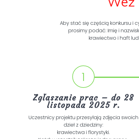
Weź u
Aby stać się częścią konkursu i c
prosimy podać: Imię i nazwis
krawiectwo i haft lu
1
Zgłaszanie prac – do 28
listopada 2025 r.
Uczestnicy projektu przesyłają zdjęcia swoich
dzieł z dziedziny:
krawiectwa i florystyki.