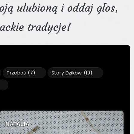
ją ulubioną i oddaj głos,
ckie tradycje!
Trzeboś
(7)
Stary Dzików
(19)