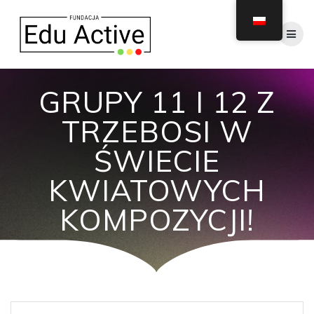
Skip
to
content
GRUPY 11 I 12 Z
TRZEBOSI W
ŚWIECIE
KWIATOWYCH
KOMPOZYCJI!