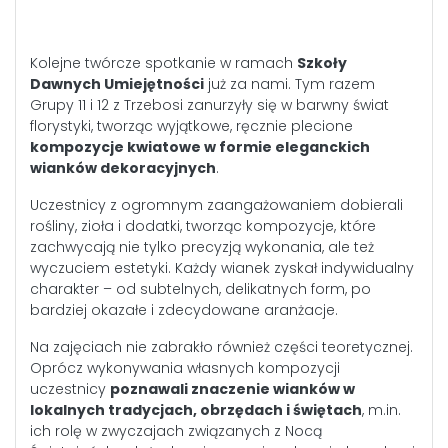
Kolejne twórcze spotkanie w ramach
Szkoły
Dawnych Umiejętności
już za nami. Tym razem
Grupy 11 i 12 z Trzebosi zanurzyły się w barwny świat
florystyki, tworząc wyjątkowe, ręcznie plecione
kompozycje kwiatowe w formie eleganckich
wianków dekoracyjnych
.
Uczestnicy z ogromnym zaangażowaniem dobierali
rośliny, zioła i dodatki, tworząc kompozycje, które
zachwycają nie tylko precyzją wykonania, ale też
wyczuciem estetyki. Każdy wianek zyskał indywidualny
charakter – od subtelnych, delikatnych form, po
bardziej okazałe i zdecydowane aranżacje.
Na zajęciach nie zabrakło również części teoretycznej.
Oprócz wykonywania własnych kompozycji
uczestnicy
poznawali znaczenie wianków w
lokalnych tradycjach, obrzędach i świętach
, m.in.
ich rolę w zwyczajach związanych z Nocą