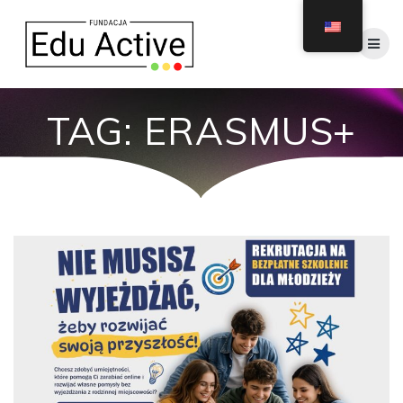
Skip
to
content
TAG:
ERASMUS+