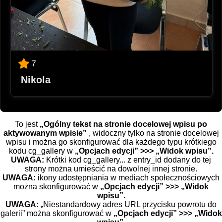
7
Nikola
To jest
„Ogólny tekst na stronie docelowej wpisu po
aktywowanym wpisie”
, widoczny tylko na stronie docelowej
wpisu i można go skonfigurować dla każdego typu krótkiego
kodu cg_gallery w
„Opcjach edycji” >>> „Widok wpisu”.
UWAGA:
Krótki kod cg_gallery... z entry_id dodany do tej
strony można umieścić na dowolnej innej stronie.
UWAGA:
ikony udostępniania w mediach społecznościowych
można skonfigurować w
„Opcjach edycji” >>> „Widok
wpisu”.
UWAGA:
„Niestandardowy adres URL przycisku powrotu do
galerii” można skonfigurować w
„Opcjach edycji” >>> „Widok