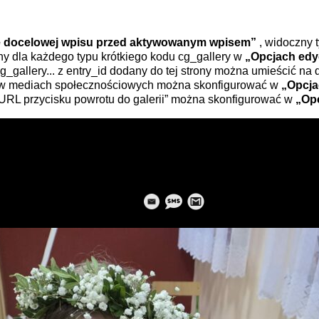
ie docelowej wpisu przed aktywowanym wpisem”
, widoczny t
y dla każdego typu krótkiego kodu cg_gallery w
„Opcjach edy
g_gallery... z entry_id dodany do tej strony można umieścić na d
 w mediach społecznościowych można skonfigurować w
„Opcja
URL przycisku powrotu do galerii” można skonfigurować w
„Opc