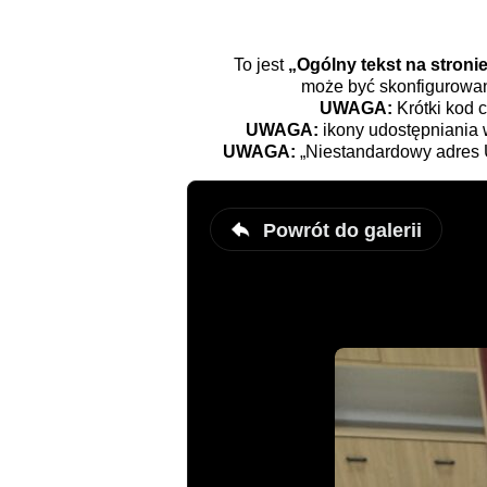
To jest
„Ogólny tekst na stron
może być skonfigurowan
UWAGA:
Krótki kod c
UWAGA:
ikony udostępniania
UWAGA:
„Niestandardowy adres 
Powrót do galerii