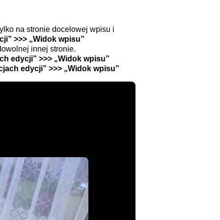
ylko na stronie docelowej wpisu i
cji” >>> „Widok wpisu”
owolnej innej stronie.
ch edycji” >>> „Widok wpisu”
jach edycji” >>> „Widok wpisu”