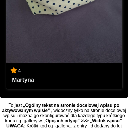
4
Martyna
To jest
„Ogólny tekst na stronie docelowej wpisu po
aktywowanym wpisie”
, widoczny tylko na stronie docelowej
wpisu i można go skonfigurować dla każdego typu krótkiego
kodu cg_gallery w
„Opcjach edycji” >>> „Widok wpisu”.
UWAGA:
Krótki kod cg_gallery... z entry_id dodany do tej