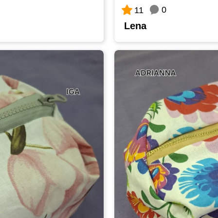
0
11
Lena