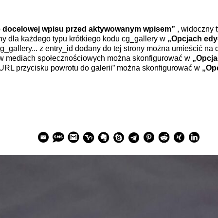
ie docelowej wpisu przed aktywowanym wpisem”
, widoczny t
y dla każdego typu krótkiego kodu cg_gallery w
„Opcjach edy
g_gallery... z entry_id dodany do tej strony można umieścić na d
 w mediach społecznościowych można skonfigurować w
„Opcja
URL przycisku powrotu do galerii” można skonfigurować w
„Opc