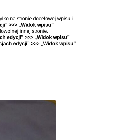
ylko na stronie docelowej wpisu i
cji” >>> „Widok wpisu”
owolnej innej stronie.
ch edycji” >>> „Widok wpisu”
jach edycji” >>> „Widok wpisu”