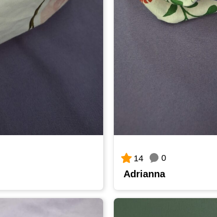
0
14
Adrianna