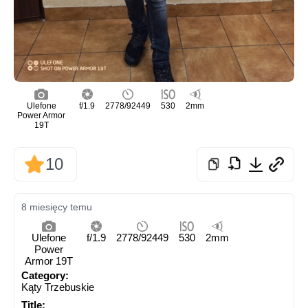
Ulefone
f/1.9
2778/92449
530
2mm
Power Armor
19T
10
8 miesięcy temu
Ulefone
f/1.9
2778/92449
530
2mm
Power
Armor 19T
Category:
Kąty Trzebuskie
Title: