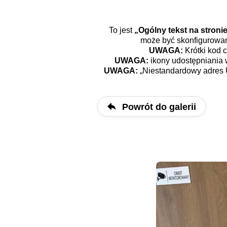
To jest
„Ogólny tekst na stron
może być skonfigurowan
UWAGA:
Krótki kod c
UWAGA:
ikony udostępniania
UWAGA:
„Niestandardowy adres 
Powrót do galerii