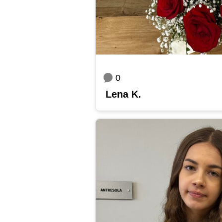
0
Lena K.