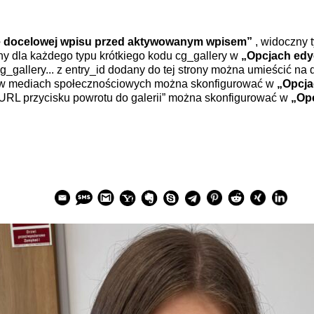
ie docelowej wpisu przed aktywowanym wpisem”
, widoczny t
y dla każdego typu krótkiego kodu cg_gallery w
„Opcjach edy
g_gallery... z entry_id dodany do tej strony można umieścić na d
 w mediach społecznościowych można skonfigurować w
„Opcja
URL przycisku powrotu do galerii” można skonfigurować w
„Opc