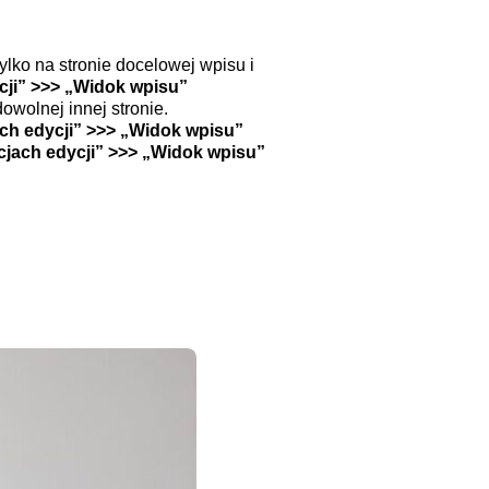
ylko na stronie docelowej wpisu i
cji” >>> „Widok wpisu”
owolnej innej stronie.
ch edycji” >>> „Widok wpisu”
jach edycji” >>> „Widok wpisu”