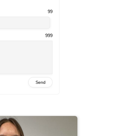
99
999
Send