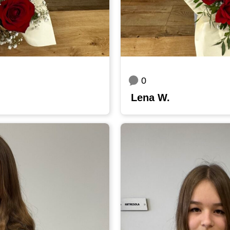
0
Lena W.