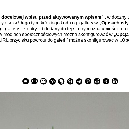
ie docelowej wpisu przed aktywowanym wpisem”
, widoczny t
y dla każdego typu krótkiego kodu cg_gallery w
„Opcjach edy
g_gallery... z entry_id dodany do tej strony można umieścić na d
 w mediach społecznościowych można skonfigurować w
„Opcja
URL przycisku powrotu do galerii” można skonfigurować w
„Opc