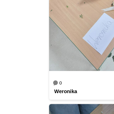
0
Weronika