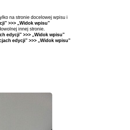
ylko na stronie docelowej wpisu i
cji” >>> „Widok wpisu”
owolnej innej stronie.
ch edycji” >>> „Widok wpisu”
jach edycji” >>> „Widok wpisu”